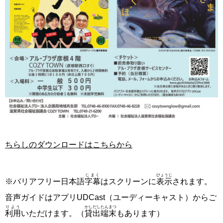
ちらしのダウンロードはこちらから
じまく
ひょうじ
※バリアフリー日本語
字幕
はスクリーンに
表示
されます。
音声ガイドはアプリUDCast（ユーディーキャスト）からご
りよう
かしだし
たんまつ
利用
いただけます。（
貸出
端末
もあります）