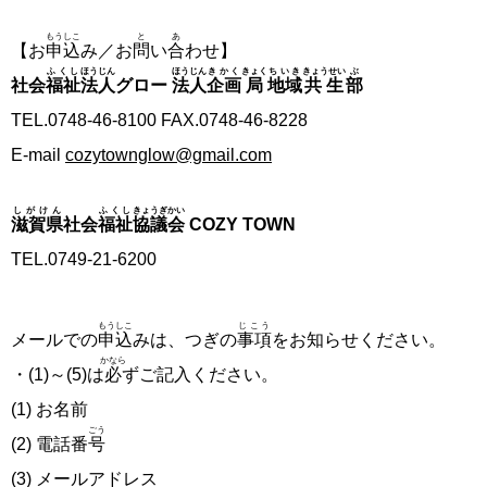
もうしこ
と
あ
【お
申込
み／お
問
い
合
わせ】
ふくし
ほうじん
ほうじん
きかく
きょく
ちいき
きょうせい
ぶ
社会
福祉
法人
グロー
法人
企画
局
地域
共生
部
TEL.0748-46-8100 FAX.0748-46-8228
E-mail
cozytownglow@gmail.com
しがけん
ふくし
きょうぎかい
滋賀県
社会
福祉
協議会
COZY TOWN
TEL.0749-21-6200
もうしこ
じこう
メールでの
申込
みは、つぎの
事項
をお知らせください。
かなら
・(1)～(5)は
必
ずご記入ください。
(1) お名前
ごう
(2) 電話番
号
(3) メールアドレス