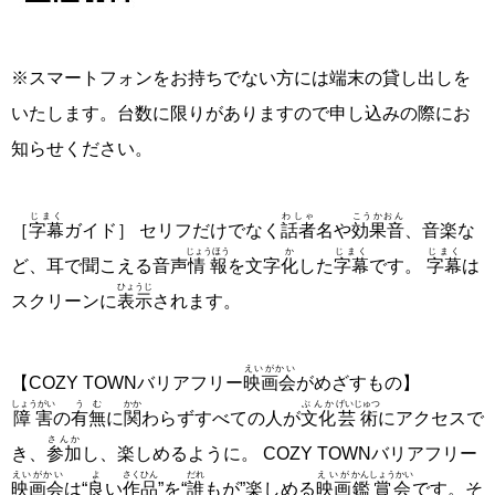
※スマートフォンをお持ちでない方には端末の貸し出しを
いたします。台数に限りがありますので申し込みの際にお
知らせください。
じまく
わしゃ
こうかおん
［
字幕
ガイド］ セリフだけでなく
話者
名や
効果音
、音楽な
じょうほう
か
じまく
じまく
ど、耳で聞こえる音声
情報
を文字
化
した
字幕
です。
字幕
は
ひょうじ
スクリーンに
表示
されます。
えいがかい
【COZY TOWNバリアフリー
映画会
がめざすもの】
しょうがい
うむ
かか
ぶんか
げいじゅつ
障害
の
有無
に
関
わらずすべての人が
文化
芸術
にアクセスで
さんか
き、
参加
し、楽しめるように。 COZY TOWNバリアフリー
えいがかい
よ
さくひん
だれ
えいが
かんしょうかい
映画会
は“
良
い
作品
”を“
誰
もが”楽しめる
映画
鑑賞会
です。そ