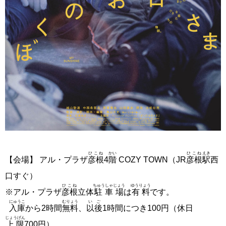
ひこね
かい
ひこね
えき
【会場】 アル・プラザ
彦根
4
階
COZY TOWN（JR
彦根
駅
西
口すぐ）
ひこね
ちゅうしゃじょう
ゆうりょう
※アル・プラザ
彦根
立体
駐車場
は
有料
です。
にゅうこ
むりょう
いご
入庫
から2時間
無料
、
以後
1時間につき100円（休日
じょうげん
上限
700円）