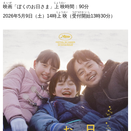
えいが
じょうえい
映画
「ぼくのお日さま」
上映
時間：90分
じょうえい
うけつけ
かいし
2026年5月9日（土）14時
上映
（
受付
開始
13時30分）