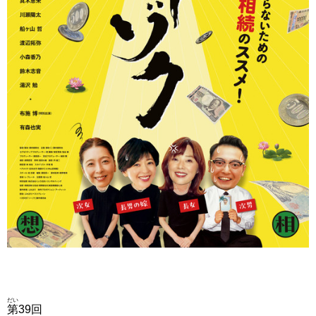
だい
第
39回