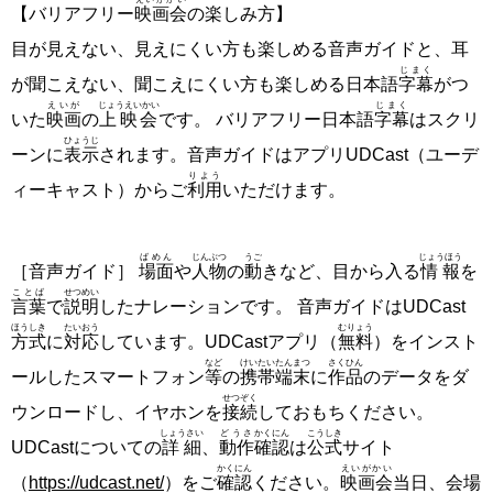
【バリアフリー
映画会
の楽しみ方】
目が見えない、見えにくい方も楽しめる音声ガイドと、耳
じまく
が聞こえない、聞こえにくい方も楽しめる日本語
字幕
がつ
えいが
じょうえいかい
じまく
いた
映画
の
上映会
です。 バリアフリー日本語
字幕
はスクリ
ひょうじ
ーンに
表示
されます。音声ガイドはアプリUDCast（ユーデ
りよう
ィーキャスト）からご
利用
いただけます。
ばめん
じんぶつ
うご
じょうほう
［音声ガイド］
場面
や
人物
の
動
きなど、目から入る
情報
を
ことば
せつめい
言葉
で
説明
したナレーションです。 音声ガイドはUDCast
ほうしき
たいおう
むりょう
方式
に
対応
しています。UDCastアプリ（
無料
）をインスト
など
けいたい
たんまつ
さくひん
ールしたスマートフォン
等
の
携帯
端末
に
作品
のデータをダ
せつぞく
ウンロードし、イヤホンを
接続
しておもちください。
しょうさい
どうさ
かくにん
こうしき
UDCastについての
詳細
、
動作
確認
は
公式
サイト
かくにん
えいがかい
（
https://udcast.net/
）をご
確認
ください。
映画会
当日、会場