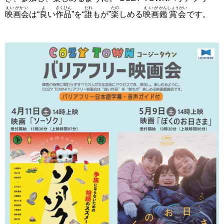
えいがかい
よ
さくひん
だれ
たの
えいが
かんしょうかい
映画会
は“
良
い
作品
”を“
誰
もが”
楽
しめる
映画
鑑賞会
です。