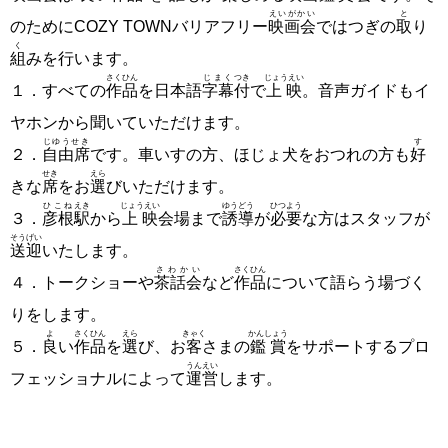
えいがかい
と
のためにCOZY TOWNバリアフリー
映画会
ではつぎの
取
り
く
組
みを行います。
さくひん
じまく
つき
じょうえい
１．すべての
作品
を日本語
字幕
付
で
上映
。音声ガイドもイ
ヤホンから聞いていただけます。
じゆうせき
す
２．
自由席
です。車いすの方、ほじょ犬をおつれの方も
好
せき
えら
きな
席
をお
選
びいただけます。
ひこね
えき
じょうえい
ゆうどう
ひつよう
３．
彦根
駅
から
上映
会場まで
誘導
が
必要
な方はスタッフが
そうげい
送迎
いたします。
さわかい
さくひん
４．トークショーや
茶話会
など
作品
について語らう場づく
りをします。
よ
さくひん
えら
きゃく
かんしょう
５．
良
い
作品
を
選
び、お
客
さまの
鑑賞
をサポートするプロ
うんえい
フェッショナルによって
運営
します。