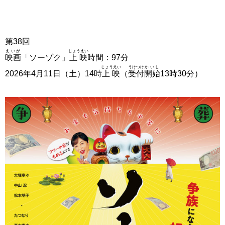
第
38回
えいが
じょうえい
映画
「ソーゾク」
上映
時間：97分
じょうえい
うけつけ
かいし
2026年4月11日（土）14時
上映
（
受付
開始
13時30分）