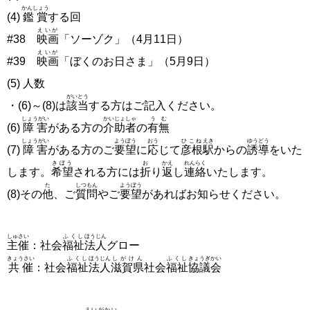
かんしょう
(4)
鑑賞
する回
えいが
#38
映画
「ソーゾク」（4月11日）
えいが
#39
映画
「ぼくのお日さま」（5月9日）
(5) 人数
がいとう
・(6)～(8)は
該当
する方はご記入ください。
しょうがい
かいじょしゃ
うむ
(6)
障害
がある方の
介助者
の
有無
しょうがい
ようぼう
おう
ひこね
えき
ゆうどう
(7)
障害
がある方のご
要望
に
応
じて
彦根
駅
からの
誘導
をいた
きぼう
お
かえ
れんらく
します。
希望
される方には
折
り
返
し
連絡
いたします。
た
しつもん
ようぼう
(8)その
他
、ご
質問
やご
要望
があればお知らせください。
しゅさい
ふくし
ほうじん
主催
：社会
福祉
法人
グロー
きょうさい
ふくし
ほうじん
しがけん
ふくし
きょうぎかい
共催
：社会
福祉
法人
滋賀県
社会
福祉
協議会
えいがかい