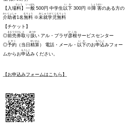
りょう
いっぱん
いか
しょうがい
【入場
料
】
一般
500円 中学生
以下
300円 ※
障害
のある方の
かいじょしゃ
むりょう
みしゅうがくじ
むりょう
介助者
1名
無料
※
未就学児
無料
【チケット】
まえうりけん
と
あつか
ひこね
◎
前売券
取
り
扱
い アル・プラザ
彦根
サービスセンター
よやく
せいさん
いか
もうしこ
◎
予約
（当日
精算
） 電話・メール・
以下
のお
申込
みフォー
もうしこ
ムからお
申込
みください。
【お申込みフォームはこちら】