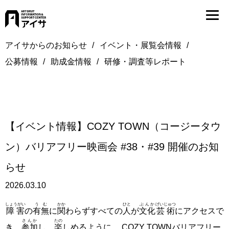
アイサからのお知らせ
イベント・展覧会情報
公募情報
助成金情報
研修・調査等レポート
【イベント情報】COZY TOWN（コージータウ
ン）バリアフリー映画会 #38・#39 開催のお知
らせ
2026.03.10
しょうがい
うむ
かか
ひと
ぶんか
げいじゅつ
障害
の
有無
に
関
わらずすべての
人
が
文化
芸術
にアクセスで
さんか
たの
き、
参加
し、
楽
しめるように。 COZY TOWNバリアフリー