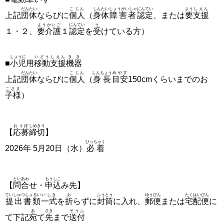
だんたい
こじん
しんたい
しょうがいしゃ
にんてい
よう
しえん
上記
団体
ならびに
個人
（
身体
障害者
認定
、または
要
支援
ようかいご
にんてい
う
１・２、
要介護
１
認定
を
受
けている方）
しょうに
いどう
しえん
きき
■
小児
用
移動
支援
機器
だんたい
こじん
しんちょう
めやす
上記
団体
ならびに
個人
（
身長
目安
150cmくらいまでのお
こさま
子様
）
おうぼ
しめきり
【
応募
締切
】
ひっちゃく
2026年 5月20日（水）
必着
といあわ
もうしこ
【
問合
せ・
申込
み先】
ていしゅつしょるい
いしき
お
ふうとう
ゆうびん
たくはいびん
提出書類
一式
を
折
らずに
封筒
に入れ、
郵便
または
宅配便
に
あ
さき
そうふ
て下記
宛
て
先
まで
送付