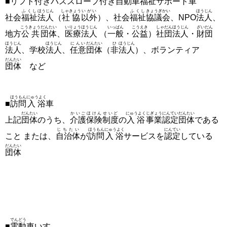
■リフト
付
きバススロープ
付
き
自動車
福祉
サポート車
ふくし
ほうじん
しゃきょう
いがい
ふくし
きょうぎかい
ほうじん
社会
福祉
法人
（
社協
以外
）、社会
福祉
協議会
、NPO
法人
、
こうきょう
だんたい
いりょう
ほうじん
いっぱん
こうえき
しゃだん
ほうじん
ざいだん
地方
公共
団体
、
医療
法人
（
一般
・
公益
）
社団
法人
・
財団
ほうじん
ほうじん
にんい
だんたい
ひ
ほうじん
法人
、学校
法人
、
任意
団体
（
非
法人
）、ボランティア
だんたい
団体
など
ほうもん
にゅうよく
■
訪問
入浴
車
だんたい
かいご
ほけん
せいど
にゅうよく
じぎょう
にんてい
だんたい
上記
団体
のうち、
介護
保険
制度
の
入浴
事業
認定
団体
である
じちたい
ほうもん
にゅうよく
にんてい
こと または、
自治体
が
訪問
入浴
サービスを
認定
している
だんたい
団体
でんどう
■
電動
車いす