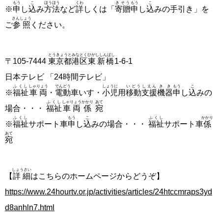
もう
こ
ほうほう
くわ
きそう
もう
こ
※
申
し
込
み
方法
など
詳
しくは「
寄贈
申
し
込
みの手引き」を
さんしょう
ご
参照
ください。
とうきょうと
みなとく
ひがししんばし
〒105‐7444
東京都
港区
東新橋
1‐6‐1
日本テレビ 「24時間テレビ」
ふくし
しゃりょう
でんどう
しょうに
いどう
しえん
きき
もう
こ
※
福祉
車両
・
電動
車いす・
小児
用
移動
支援
機器
申
し
込
みの
ふくし
しゃりょう
かかり
あて
場合・・・
福祉
車両
係
宛
ふくし
もう
こ
ふくし
かかり
※
福祉
サポート車
申
し
込
みの場合・・・
福祉
サポート車
係
あて
宛
しょうさい
【
詳細
はこちらのホームページからどうぞ】
https://www.24hourtv.or.jp/activities/articles/24htccmraps3yd
d8anhln7.html