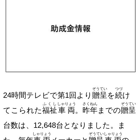
ぞうてい
つづ
24時間テレビで第
1回
より
贈呈
を
続
け
ふくし
しゃりょう
さくねん
ぞうてい
てこられた
福祉
車両
。
昨年
までの
贈呈
台数は、12,648台となりました。ま
しゃりょう
ぞうてい
しゃりょう