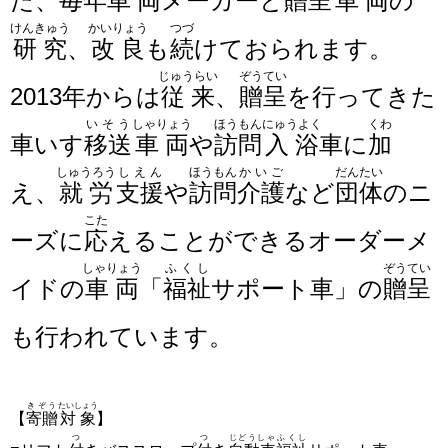
た、毎年
車両
メーカーと
贈呈
車両
の
けんきゅう
かいりょう
つづ
研究
、
改良
も
続
けておられます。
じゅうらい
ぞうてい
2013年からは
従来
、
贈呈
を行ってきた
いそう
しゃりょう
ほうもん
にゅうよく
くわ
車いす
移送
車両
や
訪問
入浴
車に
加
しゅうろう
しえん
ほうもん
かいご
だんたい
え、
就労
支援
や
訪問
介護
など
団体
のニ
こた
ーズに
応
えることができるオーダーメ
しゃりょう
ふくし
ぞうてい
イドの
車両
「
福祉
サポート車」の
贈呈
も行われています。
きぞう
たいしょう
【
寄贈
対象
】
つ
つ
じどうしゃ
ふくし