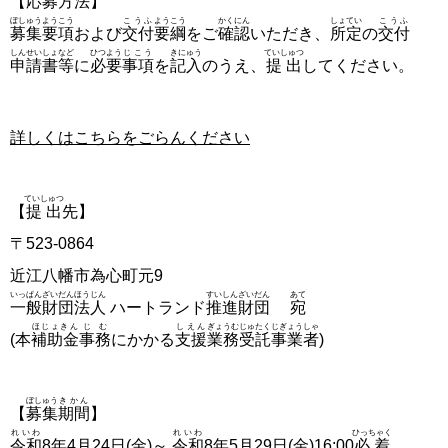
【
応募
方法
】
ぼしゅうようこう
こうふ
ようこう
かくにん
しょてい
こうふ
募集要項
および
交付
要綱
をご
確認
いただき、
所定
の
交付
しんせいしょ
など
ひつよう
じこう
きにゅう
ていしゅつ
申請書
等
に
必要
事項
を
記入
のうえ、
提出
してください。
詳しくはこちらをごらんください
ていしゅつ
【
提出
先】
〒523-0864
近江八幡市
為心町元
9
いっぱん
ざいだん
ほうじん
すいしん
ざいだん
あて
一般
財団
法人
ハートランド
推進
財団
宛
ほじょきん
じむ
しえん
ぎょうむ
じゅたく
じぎょうしゃ
(本
補助金
事務
にかかる
支援
業務
受託
事業者
)
ぼしゅう
きかん
【
募集
期間
】
れいわ
れいわ
ひっちゃく
令和
8年4月24日(金)～
令和
8年5月29日(金)16:00
必着