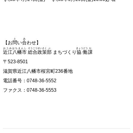
と
あ
【お
問
い
合
わせ】
おうみはちまんし
そうごう
せいさく
ぶ
きょうどう
か
近江八幡市
総合
政策
部
まちづくり
協働
課
〒523-8501
滋賀県近江八幡市桜宮町236番地
電話番号：0748-36-5552
ファクス：0748-36-5553