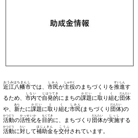
おうみはちまんし
しみん
しゅやく
すいしん
近江八幡市
では、
市民
が
主役
のまちづくりを
推進
す
しない
じはつてき
かだい
と
く
だんたい
るため、
市内
で
自発的
にまちの
課題
に
取
り
組
む
団体
あら
かだい
と
く
しみん
だんたい
や、
新
たに
課題
に
取
り
組
む
市民
(まちづくり
団体
)の
かつどう
かっせいか
もくてき
だんたい
じっし
活動
の
活性化
を
目的
に、まちづくり
団体
が
実施
する
かつどう
たい
ほじょきん
こうふ
活動
に
対
して
補助金
を
交付
されています。