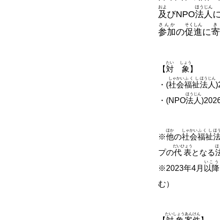
およ
ほうじん
及
びNPO
法人
さんか
そくしん
き
参加
の
促進
に
寄
たい
しょう
【
対
象
】
しゃかい
ふくし
ほうじん
・(
社会
福祉
法人
ほうじん
・(NPO
法人
)20
ほか
しゃかい
ふくし
ほ
※
他
の
社会
福祉
だいひょう
ほ
プの
代表
となる
いこう
※2023年4月
以降
む）
たいしょう
あんけん