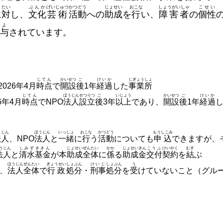
たい
ぶんか
げいじゅつ
かつどう
じょせい
おこな
しょうがいしゃ
こせい
に
対
し、
文化
芸術
活動
への
助成
を
行
い、
障害者
の
個性
よ
与
されています。
じてん
かいせつ
ご
けいか
じぎょうしょ
)2026年4月
時点
で
開設
後
1年
経過
した
事業所
じてん
ほうじん
せつりつ
ご
いじょう
かいせつ
ご
けいか
26年4月
時点
でNPO
法人
設立
後
3年
以上
であり、
開設
後
1年
経過
うじん
ほうじん
いっしょ
おこな
かつどう
もうしこみ
法人
、NPO
法人
と
一緒
に
行
う
活動
についても
申込
できますが、
うじん
しみず
ききん
じょせい
ぜんたい
かか
じょせいきん
こうふ
けいやく
むす
法人
と
清水
基金
が本
助成
全体
に
係
る
助成金
交付
契約
を
結
ぶ
ほうじん
ぜんたい
ぎょうせい
しょぶん
けいじ
しょぶん
う
、
法人
全体
で
行政
処分
・
刑事
処分
を
受
けていないこと（グル