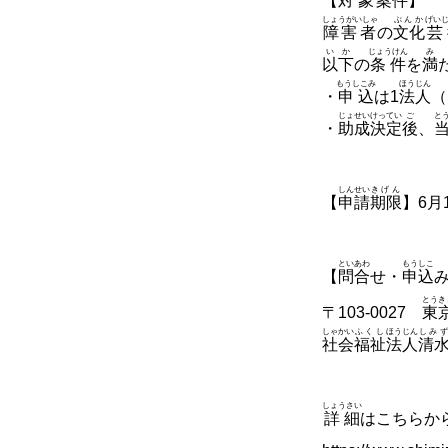
【
対象
案件
】
しょうがいしゃ
ぶんか
げい
障害者
の
文化
芸
いか
じょうけん
み
以下
の
条件
を
満
もうしこみ
ほうじん
・
申込
は1
法人
（
じょせい
けってい
ご
と
・
助成
決定
後
、
しんせい
きげん
【
申請
期限
】6月
といあわ
もうしこ
【
問合
せ・
申込
とうき
〒103-0027
東
しゃかい
ふくし
ほうじん
しみず
社会
福祉
法人
清
しょうさい
詳細
はこちらか