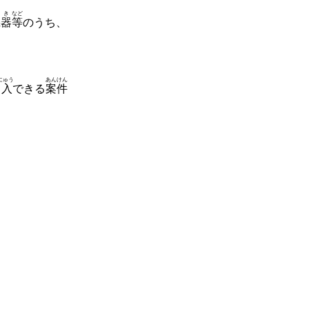
きき
など
機器
等
のうち、
にゅう
あんけん
入
できる
案件