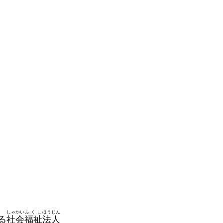
しゃかい
ふくし
ほうじん
る
社会
福祉
法人