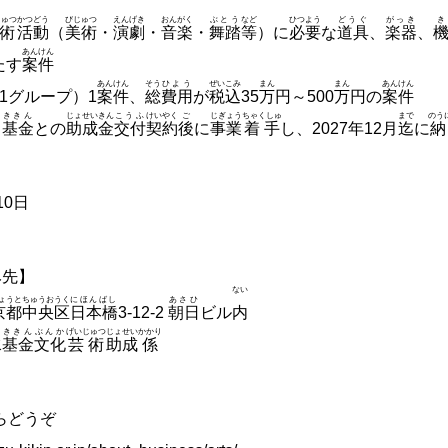
じゅつ
かつどう
びじゅつ
えんげき
おんがく
ぶとう
など
ひつよう
どうぐ
がっき
術
活動
（
美術
・
演劇
・
音楽
・
舞踏
等
）に
必要
な
道具
、
楽器
、
あんけん
たす
案件
あんけん
そう
ひよう
ぜいこみ
まん
まん
あんけん
1グループ）1
案件
、
総
費用
が
税込
35
万
円～500
万
円の
案件
う
ききん
じょせいきん
こうふ
けいやく
ご
じぎょう
ちゃくしゅ
まで
のう
当
基金
との
助成金
交付
契約
後
に
事業
着手
し、2027年12月
迄
に
納
10日
み先】
ない
ょうと
ちゅうおうく
にほんばし
あさひ
京都
中央区
日本橋
3-12-2
朝日
ビル
内
ききん
ぶんか
げいじゅつ
じょせい
かかり
水
基金
文化
芸術
助成
係
らどうぞ