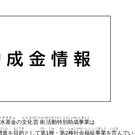
みず
ききん
ぶんか
げいじゅつ
かつどう
とくべつ
じょせい
じぎょう
水
基金
の
文化
芸術
活動
特別
助成
事業
は
うしん
もくてき
だい
しゅ
だい
しゅ
しゃかい
ふくし
じぎょう
いとな
増進
を
目的
として
第
1
種
・
第
2
種
社会
福祉
事業
を
営
んでい