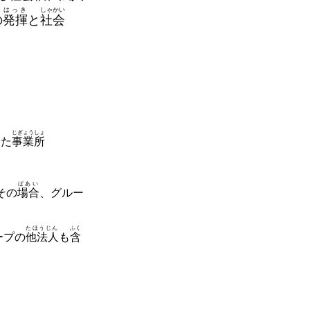
はっき
しゃかい
の
発揮
と
社会
じぎょうしょ
した
事業所
ばあい
その
場合
、グルー
たほうじん
ふく
ープの
他法人
も
含