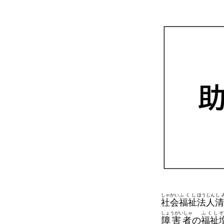
しゃかい
ふくし
ほうじん
し
社会
福祉
法人
清
しょうがいしゃ
ふくし
ぞ
障害者
の
福祉