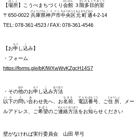
ばしょ
かいかん
かい
たもくてき
しつ
【
場所
】こうべまちづくり
会館
３
階
多目的
室
ひょうごけん
こうべし
ちゅうおうく
もとまちどおり
〒650-0022
兵庫県
神戸市
中央区
元町通
4-2-14
TEL: 078-361-4523 / FAX: 078-361-4546
もう
こ
【お
申
し
込
み】
・フォーム
https://forms.gle/bKfWXwWvKZgcH14S7
ほか
もう
こ
ほうほう
・その
他
のお
申
し
込
み
方法
いか
と
あ
なまえ
でんわ
ばん
ごう
じゅうしょ
以下
の
問
い
合
わせ先へ、お
名前
、
電話
番
号
、ご
住所
、メー
きぼう
れんらく
ほうほう
し
ルアドレス、ご
希望
のご
連絡
方法
をお
知
らせください
壁がなければ実行委員会 山田 早弓