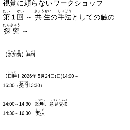
視覚
に
頼
らないワークショップ
だい
かい
きょうせい
しゅほう
第
１
回
～
共生
の
手法
としての
触
の
たんきゅう
探究
～
さんか
ひ
むりょう
【
参加
費
】
無料
にちじ
【
日時
】
2026年 5月24日(日)14:00～
うけつけ
16:30（
受付
13:30）
せつめい
いけん
こうかん
14:00～14:30
説明
、
意見
交換
じつぎ
14:30～16:30
実技