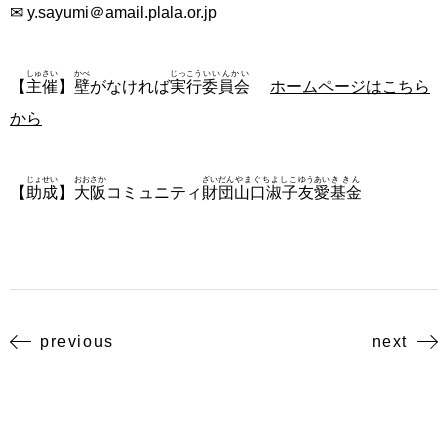
✉ y.sayumi＠amail.plala.or.jp
しゅさい
かべ
じっこう
いいんかい
【
主催
】
壁
がなければ
実行
委員会
ホームページはこちら
から
じょせい
おおさか
ざいだん
やまぐちよしこ
ゆうあい
ききん
【
助成
】
大阪
コミュニティ
財団
山口淑子
友愛
基金
previous
next