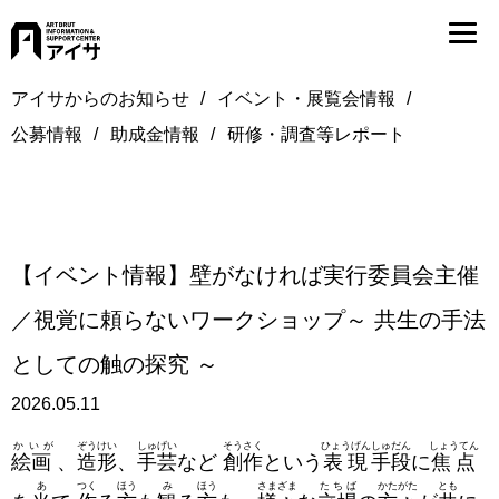
アイサからのお知らせ
イベント・展覧会情報
公募情報
助成金情報
研修・調査等レポート
【イベント情報】壁がなければ実行委員会主催
／視覚に頼らないワークショップ～ 共生の手法
としての触の探究 ～
2026.05.11
かいが
ぞうけい
しゅげい
そうさく
ひょうげん
しゅだん
しょうてん
絵画
、
造形
、
手芸
など
創作
という
表現
手段
に
焦点
あ
つく
ほう
み
ほう
さまざま
たちば
かたがた
とも