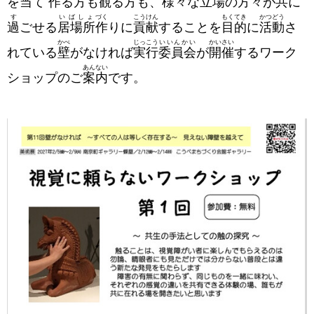
を
当
て
作
る
方
も
観
る
方
も、
様々
な
立場
の
方々
が
共
に
す
いばしょ
づく
こうけん
もくてき
かつどう
過
ごせる
居場所
作
りに
貢献
することを
目的
に
活動
さ
かべ
じっこう
いいんかい
かいさい
れている
壁
がなければ
実行
委員会
が
開催
するワーク
あんない
ショップのご
案内
です。