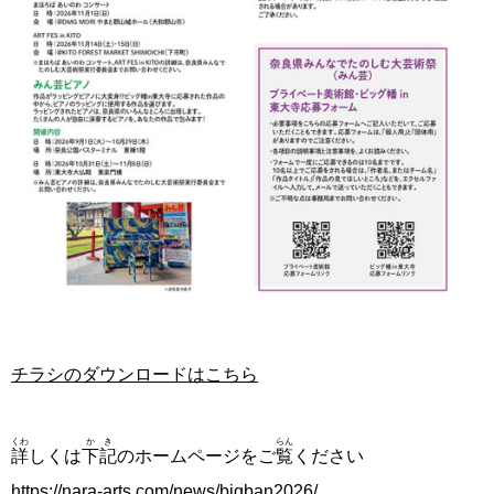
チラシのダウンロードはこちら
くわ
かき
らん
詳
しくは
下記
のホームページをご
覧
ください
https://nara-arts.com/news/bigban2026/