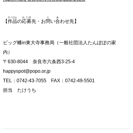
さくひん
おうぼ
と
あ
【
作品
の
応募
先・お
問
い
合
わせ先】
ビッグ幡in東大寺事務局（一般社団法人たんぽぽの家
内）
〒630-8044 奈良市六条西3-25-4
happyspot@popo.or.jp
TEL：0742-43-7055 FAX：0742-49-5501
担当 たけうち