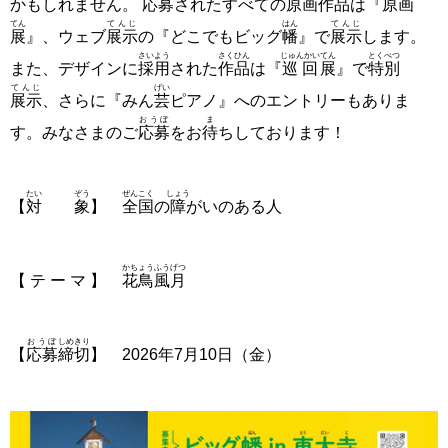
かもしれません。
応募
されたすべての
原画
作品
は『
原画
てん
てんじ
はん
てんじ
展
』、ウェブ
展示
の『どこでもビッグ
幡
』で
展示
します。
さいよう
さくひん
じゅんかい
てん
とくべつ
また、デザインに
採用
された
作品
は『
巡回
展
』で
特別
てんじ
げい
展示
、さらに『みん
芸
ピアノ』へのエントリーもありま
おうぼ
ま
す。みなさまのご
応募
をお
待
ちしております！
たい
ぞう
ぜんこく
しょう
【
対
象
】
全国
の
障
がいのある人
かちょうふうげつ
【 テ ー マ 】
花鳥風月
おうぼ
しめきり
【
応募
締切
】 2026年7月10日（金）