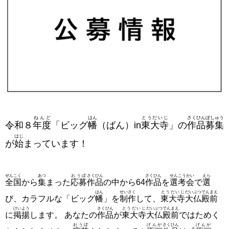
ねんど
はん
とうだいじ
さくひん
ぼしゅう
令和８
年度
「ビッグ
幡
（ばん）in
東大寺
」の
作品
募集
はじ
が
始
まっています！
ぜんこく
あつ
おうぼ
さくひん
さくひん
せんこうかい
えら
全国
から
集
まった
応募
作品
の中から64
作品
を
選考会
で
選
はん
せいさく
とうだいじ
だいぶつでん
まえ
び、カラフルな「ビッグ
幡
」を
制作
して、
東大寺
大仏殿
前
けいよう
さくひん
とうだいじ
だいぶつでん
まえ
に
掲揚
します。 あなたの
作品
が
東大寺
大仏殿
前
ではためく
おうぼ
げんが
さくひん
げんが