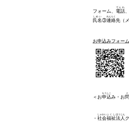
でんわ
フォーム、
電話
しめい
れんらく
氏名
③
連絡
先（
お申込みフォー
もうしこ
と
＜お
申込
み・お
しゃかい
ふくし
ほうじん
・
社会
福祉
法人