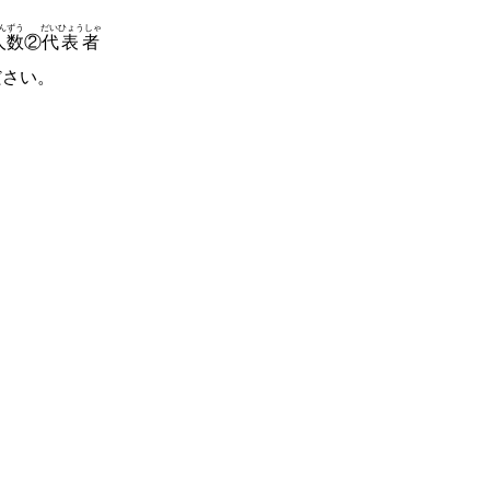
んずう
だいひょうしゃ
人数
②
代表者
ださい。