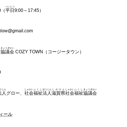
へいじつ
00（
平日
9:00～17:45）
low@gmail.com
きょうぎかい
祉
協議会
COZY TOWN（コージータウン）
0
うじん
しゃかい
ふくし
ほうじん
しがけん
しゃかい
ふくし
きょうぎかい
法人
グロー、
社会
福祉
法人
滋賀県
社会
福祉
協議会
ィール