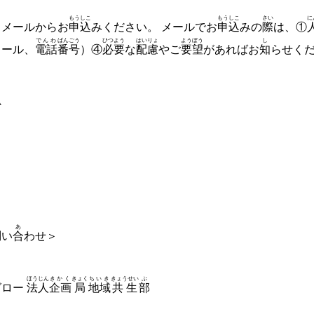
もうしこ
もうしこ
さい
に
、メールからお
申込
みください。 メールでお
申込
みの
際
は、①
でんわ
ばん
ごう
ひつよう
はいりょ
ようぼう
し
メール、
電話
番
号
）④
必要
な
配慮
やご
要望
があればお
知
らせく
ム
あ
問
い
合
わせ＞
ほうじん
きかく
きょく
ちいき
きょうせい
ぶ
グロー
法人
企画
局
地域
共生
部