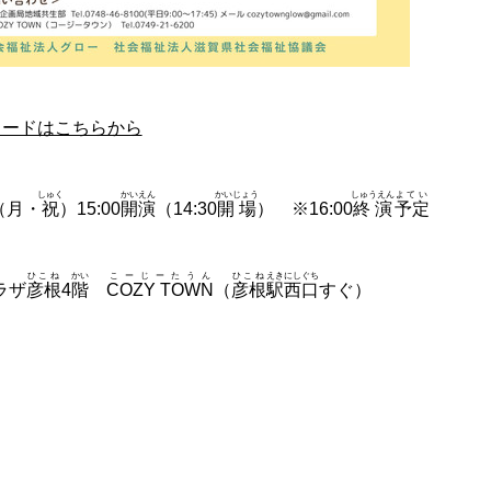
ロードはこちらから
しゅく
かいえん
かいじょう
しゅうえん
よてい
（月・
祝
）15:00
開演
（14:30
開場
） ※16:00
終演
予定
ひこね
かい
こーじーたうん
ひこね
えき
にしぐち
ラザ
彦根
4
階
COZY TOWN
（
彦根
駅
西口
すぐ）
＞