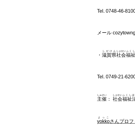
Tel. 0748-46-81
メール cozytowng
しがけん
しゃかい
ふくし
・
滋賀県
社会
福
Tel. 0749-21-620
しゅさい
しゃかい
ふくし
ほ
主催
：
社会
福祉
よっこ
yokko
さんプロフ