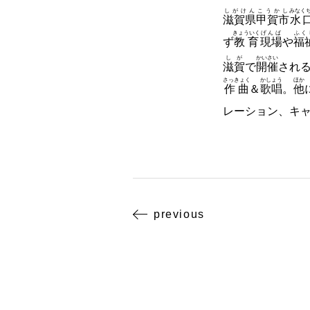
しがけん
こうかし
みなく
滋賀県
甲賀市
水
きょういく
げんば
ふく
ず
教育
現場
や
福
しが
かいさい
滋賀
で
開催
され
さっきょく
かしょう
ほか
作曲
＆
歌唱
。
他
レーション、キ
previous