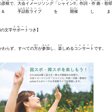
ひこね
たいかい
いめーじそんぐしゃいん
さくし
さっきょく
かしょ
の
彦根
で、
大会
イメージソング「シャイン!!」
作詞
・
作曲
・
歌
しゅわ
うた
らいぶ
かいさい
ク＆
手話
歌
ライブ
を
開催
しま
さぽーと
詞
の文字
サポート
つき】
ほう
さんか
たの
こんさーと
かわらず、すべての
方
が
参加
し、
楽
しめる
コンサート
です。