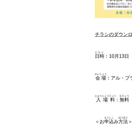
チラシのダウン
にちじ
日時
：10月13日
かいじょう
会場
：アル・プ
にゅうじょう
りょう
むりょう
入場
料
：
無料
もうしこ
ほうほう
＜お
申込
み
方法