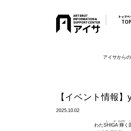
トップペ
TO
アイサからの
【イベント情報】y
2025.10.02
しが
かがや
こ
わた
SHIGA
輝
く