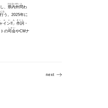
けんないがい
と
し、
県内外
問
わ
おこな
行
う。2025年に
しゃいん
さくし
イン!!」
作詞
・
しかい
ントの
司会
やCMナ
next