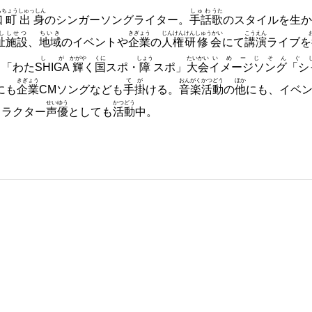
ちちょう
しゅっしん
しゅわ
うた
口町
出身
のシンガーソングライター。
手話
歌
のスタイルを生か
し
しせつ
ちいき
きぎょう
じんけん
けんしゅうかい
こうえん
祉
施設
、
地域
のイベントや
企業
の
人権
研修会
にて
講演
ライブを
しが
かがや
くに
しょう
たいかい
いめーじそんぐ
る「わた
SHIGA
輝
く
国
スポ・
障
スポ」
大会
イメージソング「シャ
きぎょう
てが
おんがく
かつどう
ほか
にも
企業
CMソングなども
手掛
ける。
音楽
活動
の
他
にも、イベ
せいゆう
かつどう
ャラクター
声優
としても
活動
中。