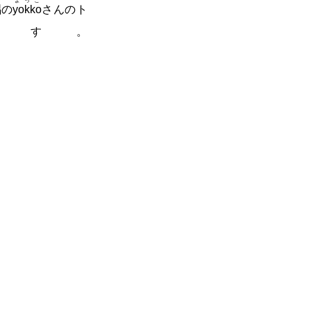
う
よっこ
唱
の
yokko
さんのト
す。