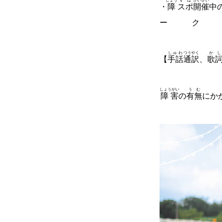
しょう
すぽ
かいさい
・
障
スポ
開催
中
ー
しゅわ
つうやく
かし
【
手話
通訳
、
歌
しょうがい
うむ
障害
の
有無
にか