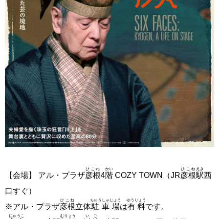
ひこね
かい
ひこね
えき
【会場】 アル・プラザ
彦根
4
階
COZY TOWN（JR
彦根
駅
西
口すぐ）
ひこね
ちゅうしゃじょう
ゆうりょう
※アル・プラザ
彦根
立体
駐車場
は
有料
です。
にゅうこ
むりょう
いご