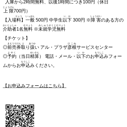
入庫
から2時間
無料
、
以後
1時間につき100円（休日
じょうげん
上限
700円）
りょう
いっぱん
いか
しょうがい
【入場
料
】
一般
500円 中学生
以下
300円 ※
障害
のある方の
かいじょしゃ
むりょう
みしゅうがくじ
むりょう
介助者
1名
無料
※
未就学児
無料
【チケット】
まえうりけん
と
あつか
ひこね
◎
前売券
取
り
扱
い アル・プラザ
彦根
サービスセンター
よやく
せいさん
いか
もうしこ
◎
予約
（当日
精算
） 電話・メール・
以下
のお
申込
みフォー
もうしこ
ムからお
申込
みください。
【お申込みフォームはこちら】