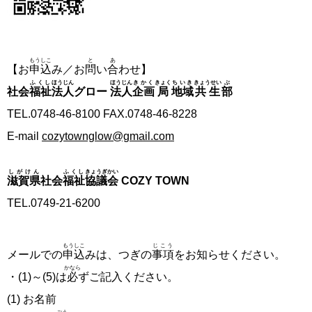
もうしこ
と
あ
【お
申込
み／お
問
い
合
わせ】
ふくし
ほうじん
ほうじん
きかく
きょく
ちいき
きょうせい
ぶ
社会
福祉
法人
グロー
法人
企画
局
地域
共生
部
TEL.0748-46-8100 FAX.0748-46-8228
E-mail
cozytownglow@gmail.com
しがけん
ふくし
きょうぎかい
滋賀県
社会
福祉
協議会
COZY TOWN
TEL.0749-21-6200
もうしこ
じこう
メールでの
申込
みは、つぎの
事項
をお知らせください。
かなら
・(1)～(5)は
必
ずご記入ください。
(1) お名前