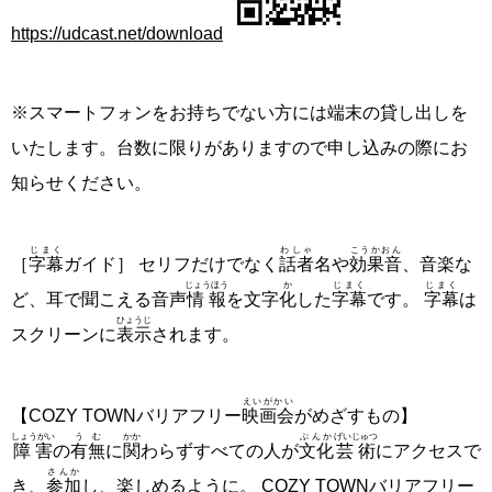
https://udcast.net/download
※スマートフォンをお持ちでない方には端末の貸し出しを
いたします。台数に限りがありますので申し込みの際にお
知らせください。
じまく
わしゃ
こうかおん
［
字幕
ガイド］ セリフだけでなく
話者
名や
効果音
、音楽な
じょうほう
か
じまく
じまく
ど、耳で聞こえる音声
情報
を文字
化
した
字幕
です。
字幕
は
ひょうじ
スクリーンに
表示
されます。
えいがかい
【COZY TOWNバリアフリー
映画会
がめざすもの】
しょうがい
うむ
かか
ぶんか
げいじゅつ
障害
の
有無
に
関
わらずすべての人が
文化
芸術
にアクセスで
さんか
き、
参加
し、楽しめるように。 COZY TOWNバリアフリー