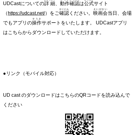
UDCastについての
詳細
、
動作
確認
は
公式
サイト
かくにん
えいがかい
（
https://udcast.net/
）をご
確認
ください。
映画会
当日、会場
そうさ
でもアプリの
操作
サポートをいたします。 UDCastアプリ
はこちらからダウンロードしていただけます。
●リンク（モバイル対応）
UD cast のダウンロードはこちらのQRコードを読み込んで
ください