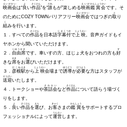
えいがかい
よ
さくひん
だれ
えいが
かんしょうかい
映画会
は“
良
い
作品
”を“
誰
もが”楽しめる
映画
鑑賞会
です。そ
えいがかい
と
のためにCOZY TOWNバリアフリー
映画会
ではつぎの
取
り
く
組
みを行います。
さくひん
じまく
つき
じょうえい
１．すべての
作品
を日本語
字幕
付
で
上映
。音声ガイドもイ
ヤホンから聞いていただけます。
じゆうせき
す
２．
自由席
です。車いすの方、ほじょ犬をおつれの方も
好
せき
えら
きな
席
をお
選
びいただけます。
ひこね
えき
じょうえい
ゆうどう
ひつよう
３．
彦根
駅
から
上映
会場まで
誘導
が
必要
な方はスタッフが
そうげい
送迎
いたします。
さわかい
さくひん
４．トークショーや
茶話会
など
作品
について語らう場づく
りをします。
よ
さくひん
えら
きゃく
かんしょう
５．
良
い
作品
を
選
び、お
客
さまの
鑑賞
をサポートするプロ
うんえい
フェッショナルによって
運営
します。