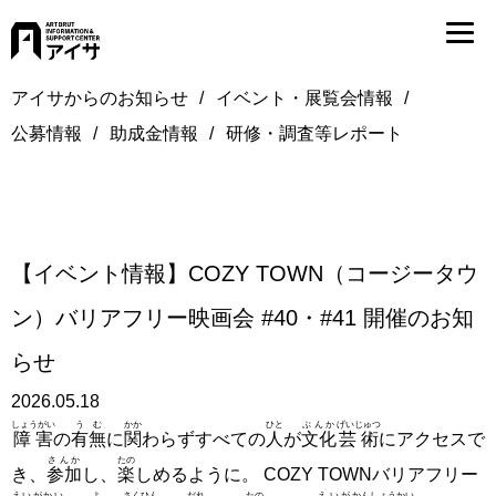
アイサからのお知らせ
イベント・展覧会情報
公募情報
助成金情報
研修・調査等レポート
【イベント情報】COZY TOWN（コージータウ
ン）バリアフリー映画会 #40・#41 開催のお知
らせ
2026.05.18
しょうがい
うむ
かか
ひと
ぶんか
げいじゅつ
障害
の
有無
に
関
わらずすべての
人
が
文化
芸術
にアクセスで
さんか
たの
き、
参加
し、
楽
しめるように。 COZY TOWNバリアフリー
えいがかい
よ
さくひん
だれ
たの
えいが
かんしょうかい