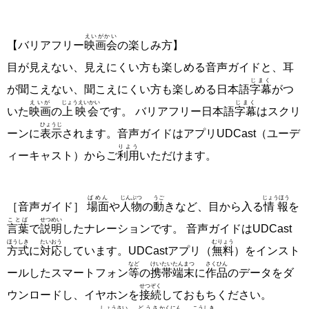
えいがかい
【バリアフリー
映画会
の楽しみ方】
目が見えない、見えにくい方も楽しめる音声ガイドと、耳
じまく
が聞こえない、聞こえにくい方も楽しめる日本語
字幕
がつ
えいが
じょうえいかい
じまく
いた
映画
の
上映会
です。 バリアフリー日本語
字幕
はスクリ
ひょうじ
ーンに
表示
されます。音声ガイドはアプリUDCast（ユーデ
りよう
ィーキャスト）からご
利用
いただけます。
ばめん
じんぶつ
うご
じょうほう
［音声ガイド］
場面
や
人物
の
動
きなど、目から入る
情報
を
ことば
せつめい
言葉
で
説明
したナレーションです。 音声ガイドはUDCast
ほうしき
たいおう
むりょう
方式
に
対応
しています。UDCastアプリ（
無料
）をインスト
など
けいたい
たんまつ
さくひん
ールしたスマートフォン
等
の
携帯
端末
に
作品
のデータをダ
せつぞく
ウンロードし、イヤホンを
接続
しておもちください。
しょうさい
どうさ
かくにん
こうしき