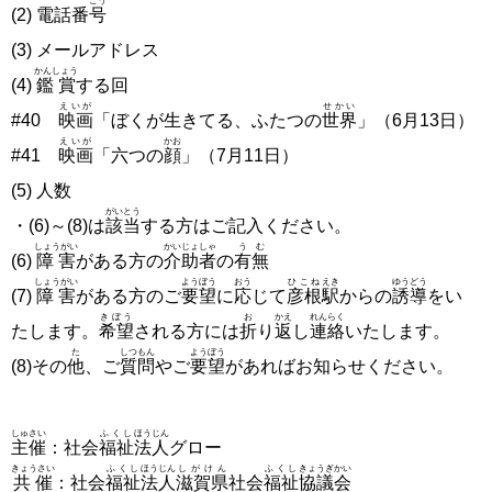
ごう
(2) 電話番
号
(3) メールアドレス
かんしょう
(4)
鑑賞
する回
えいが
せかい
#40
映画
「ぼくが生きてる、ふたつの
世界
」（6月13日）
えいが
かお
#41
映画
「六つの
顔
」（7月11日）
(5) 人数
がいとう
・(6)～(8)は
該当
する方はご記入ください。
しょうがい
かいじょしゃ
うむ
(6)
障害
がある方の
介助者
の
有無
しょうがい
ようぼう
おう
ひこね
えき
ゆうどう
(7)
障害
がある方のご
要望
に
応
じて
彦根
駅
からの
誘導
をい
きぼう
お
かえ
れんらく
たします。
希望
される方には
折
り
返
し
連絡
いたします。
た
しつもん
ようぼう
(8)その
他
、ご
質問
やご
要望
があればお知らせください。
しゅさい
ふくし
ほうじん
主催
：社会
福祉
法人
グロー
きょうさい
ふくし
ほうじん
しがけん
ふくし
きょうぎかい
共催
：社会
福祉
法人
滋賀県
社会
福祉
協議会