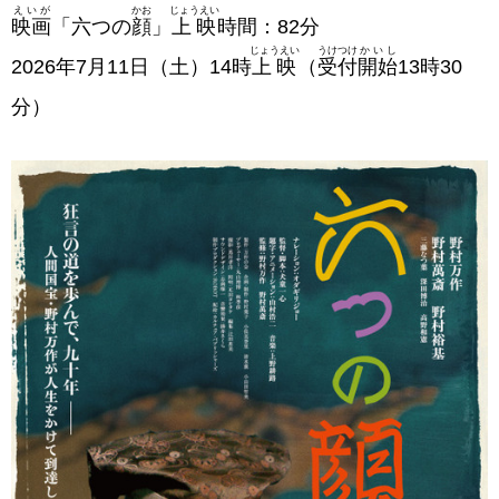
えいが
かお
じょうえい
映画
「六つの
顔
」
上映
時間：82分
じょうえい
うけつけ
かいし
2026年7月11日（土）14時
上映
（
受付
開始
13時30
分）