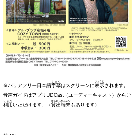
じまく
ひょうじ
※バリアフリー日本語
字幕
はスクリーンに
表示
されます。
音声ガイドはアプリUDCast（ユーディーキャスト）からご
りよう
かしだし
たんまつ
利用
いただけます。（
貸出
端末
もあります）