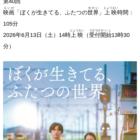
第40
回
えいが
せかい
じょうえい
映画
「ぼくが生きてる、ふたつの
世界
」
上映
時間：
105分
じょうえい
うけつけ
かいし
2026年6月13日（土）14時
上映
（
受付
開始
13時30
分）