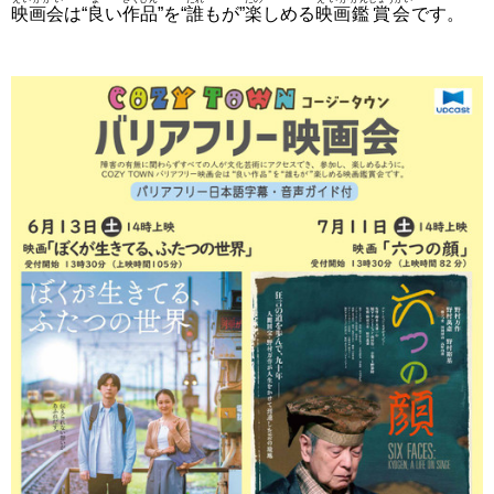
映画会
は“
良
い
作品
”を“
誰
もが”
楽
しめる
映画
鑑賞会
です。